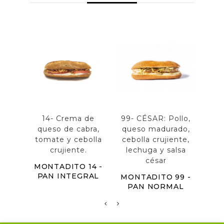
14- Crema de
99- CÉSAR: Pollo,
52- C
queso de cabra,
queso madurado,
tin
tomate y cebolla
cebolla crujiente,
crujiente.
lechuga y salsa
MON
césar
P
MONTADITO 14 -
PAN INTEGRAL
MONTADITO 99 -
PAN NORMAL