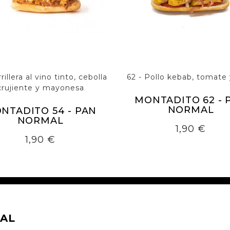
rillera al vino tinto, cebolla
62 - Pollo kebab, tomate y
crujiente y mayonesa
MONTADITO 62 - 
NORMAL
NTADITO 54 - PAN
NORMAL
Precio
1,90 €
Precio
1,90 €
AL