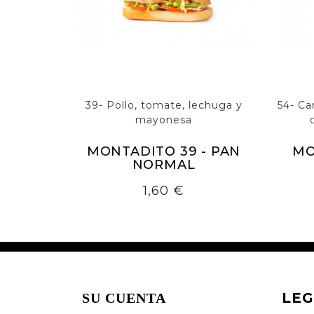
39- Pollo, tomate, lechuga y
54- Car
mayonesa
MONTADITO 39 - PAN
MO
NORMAL
Precio
1,60 €
LEG
SU CUENTA