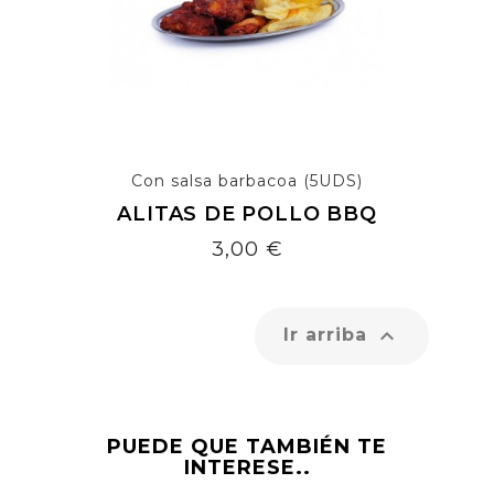
Con salsa barbacoa (5UDS)
ALITAS DE POLLO BBQ
Precio
3,00 €

Ir arriba
PUEDE QUE TAMBIÉN TE
INTERESE..