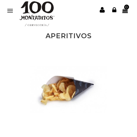
0

APERITIVOS