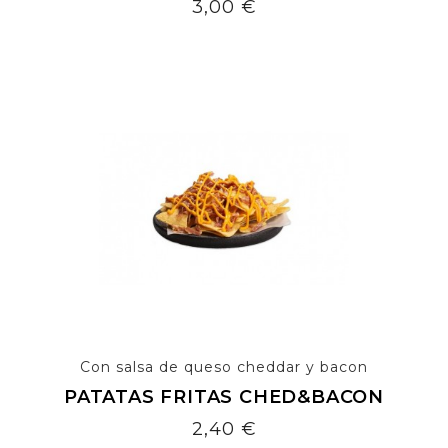
Precio
3,00 €
Con salsa de queso cheddar y bacon
PATATAS FRITAS CHED&BACON
Precio
2,40 €