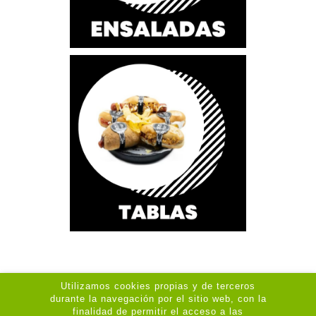
Utilizamos cookies propias y de terceros
durante la navegación por el sitio web, con la
Su Cuenta

finalidad de permitir el acceso a las