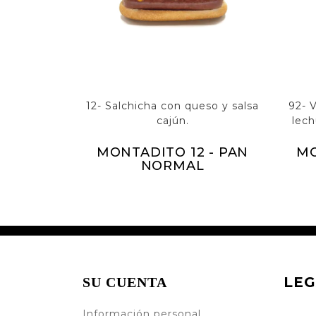
12- Salchicha con queso y salsa
92- 
cajún.
lec
MONTADITO 12 - PAN
MO
NORMAL
LEG
SU CUENTA
Información personal