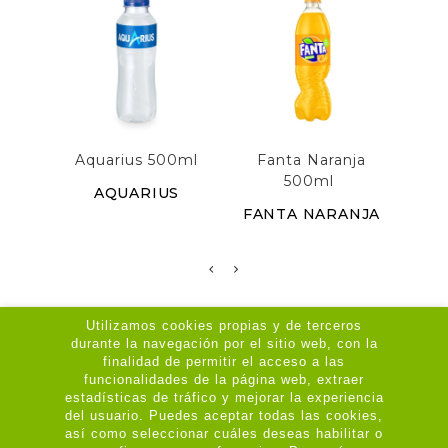
Aquarius 500ml
Fanta Naranja
500ml
O
AQUARIUS
FANTA NARANJA
COC
Utilizamos cookies propias y de terceros
durante la navegación por el sitio web, con la
Su Cuenta

finalidad de permitir el acceso a las
funcionalidades de la página web, extraer
Legal
estadísticas de tráfico y mejorar la experiencia

del usuario. Puedes aceptar todas las cookies,
así como seleccionar cuáles deseas habilitar o