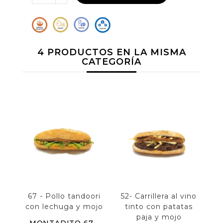
4 PRODUCTOS EN LA MISMA
CATEGORÍA
67 - Pollo tandoori
52- Carrillera al vino
con lechuga y mojo
tinto con patatas
ca
paja y mojo
MONTADITO 67 -