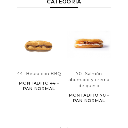
CATEGORÍA
44- Heura con BBQ
70- Salmón
81
ahumado y crema
sals
MONTADITO 44 -
de queso
PAN NORMAL
MONTADITO 70 -
MON
PAN NORMAL
EM