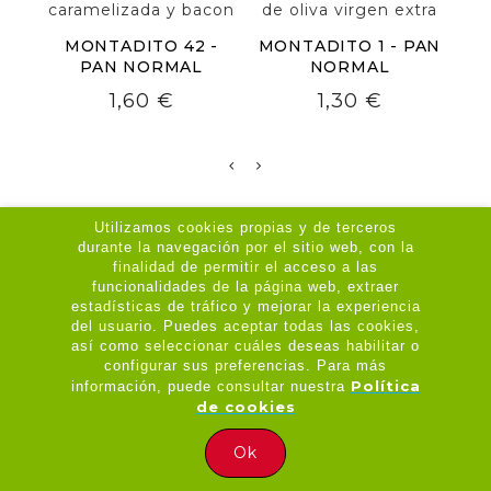
caramelizada y bacon
de oliva virgen extra
C
MONTADITO 42 -
MONTADITO 1 - PAN
PAN NORMAL
NORMAL
Precio
Precio
1,60 €
1,30 €
Utilizamos cookies propias y de terceros
durante la navegación por el sitio web, con la
Su Cuenta

finalidad de permitir el acceso a las
funcionalidades de la página web, extraer
Legal

estadísticas de tráfico y mejorar la experiencia
del usuario. Puedes aceptar todas las cookies,
así como seleccionar cuáles deseas habilitar o
configurar sus preferencias. Para más
Política
información, puede consultar nuestra
Copyright © 2026 - APP Desarrollada por
de cookies
Mi Amigo Informático
HORARIO DE REPARTO:
Ok
Jue - Dom / 20:30 - 23:30