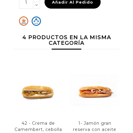
Añadir Al Pedido
4 PRODUCTOS EN LA MISMA
CATEGORÍA
42 - Crema de
1- Jamón gran
71
Camembert, cebolla
reserva con aceite