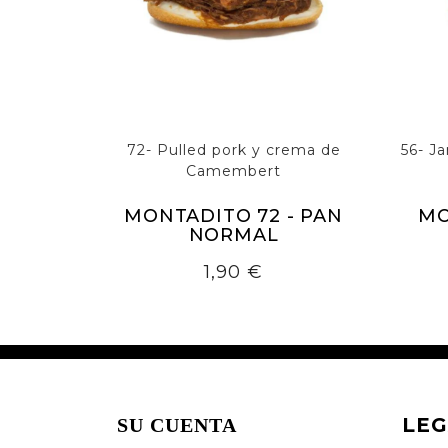
72- Pulled pork y crema de
56- J
Camembert
MONTADITO 72 - PAN
MO
NORMAL
Precio
1,90 €
LEG
SU CUENTA