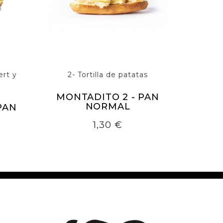
rt y
2- Tortilla de patatas
MONTADITO 2 - PAN
NORMAL
PAN
Precio
1,30 €