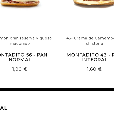
amón gran reserva y queso
43- Crema de Camembe
madurado
chistorra
NTADITO 56 - PAN
MONTADITO 43 - 
NORMAL
INTEGRAL
Precio
Precio
1,90 €
1,60 €
AL