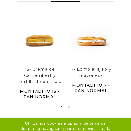
15- Crema de
7- Lomo al ajillo y
73 -
Camembert y
mayonesa
ceb
tortilla de patatas.
MONTADITO 7 -
MON
PAN NORMAL
P
MONTADITO 15 -
PAN NORMAL
Utilizamos cookies propias y de terceros
durante la navegación por el sitio web, con la