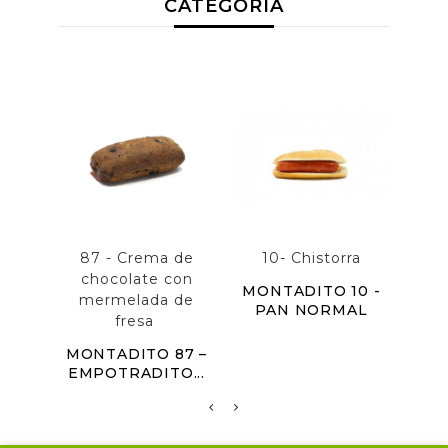
CATEGORÍA
87 - Crema de
10- Chistorra
79 
chocolate con
MONTADITO 10 -
mermelada de
PAN NORMAL
MON
fresa
EM
MONTADITO 87 –
EMPOTRADITO...