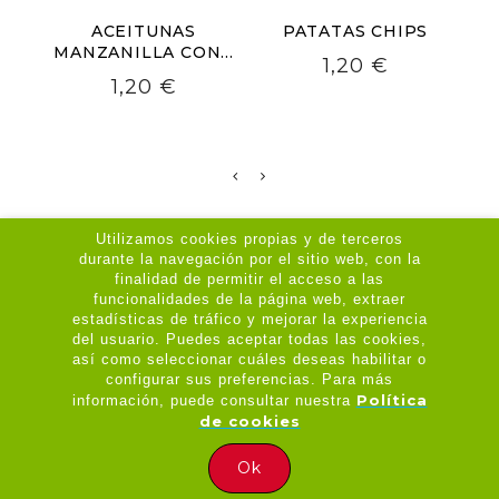
ACEITUNAS
PATATAS CHIPS
A
MANZANILLA CON...
Precio
1,20 €
Precio
1,20 €
Utilizamos cookies propias y de terceros
durante la navegación por el sitio web, con la
Su Cuenta

finalidad de permitir el acceso a las
funcionalidades de la página web, extraer
Legal

estadísticas de tráfico y mejorar la experiencia
del usuario. Puedes aceptar todas las cookies,
así como seleccionar cuáles deseas habilitar o
configurar sus preferencias. Para más
Política
información, puede consultar nuestra
Copyright © 2026 - APP Desarrollada por
de cookies
Mi Amigo Informático
HORARIO DE REPARTO:
Ok
Jue - Dom / 20:30 - 23:30