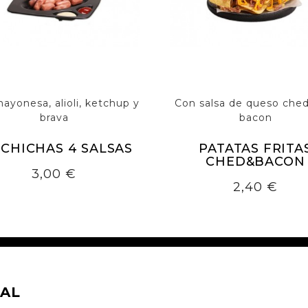
ayonesa, alioli, ketchup y
Con salsa de queso ched
brava
bacon
LCHICHAS 4 SALSAS
PATATAS FRITA
CHED&BACON
Precio
3,00 €
Precio
2,40 €
AL