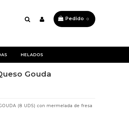
Pedido
0
DAS
HELADOS
 Queso Gouda
UDA (8 UDS) con mermelada de fresa